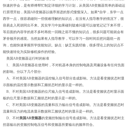
快速的学会，是有师傅帮忙制定详细的学习计划，从美国AB变频器简单的基础运
行原理开始，美国AB变频器以循序渐进的形式慢慢深入。如果*自学，东学一点
西学一点，很容易碰到一些很难理解的知识点，在没有人指导教学的情况下，很
容易走入死胡同出不来。其实学习中如果碰到疑难问题可以做笔记记下来不理，
等后面的内容学的差不多时再统一回顾之前不懂的知识点，很多问题可能就会有
茅舍顿开的感觉。当然如果有人指导教学，可以学习一段时间后把问题统一咨
询，也能快速掌握所学技能知识。缺点：缺乏实践经验，很多理论上的知识点不
能快速转化为实际修机操作的经验。
美国AB变频器运行时的标准
1、 美国AB变频器在使用时，不对机器本身的控制电路及周遍设备有任何负面
的影响。分以下几个部分:
A、不对美国AB变频器的温控输入信号部分造成影响。方法是看变频状态时显
示面板的温控显示数据和工频状态时的显示是一样的。
B、不对美国AB变频器的位尺输入信号造成影响。方法是看变频状态时显示面
板的位尺显示数据和工频状态时的显示是一样的。
C、不对美国AB变频器的流量和压力输出信号造成影响。方法是看变频状态时
流量和压力的电流表显示数据和工频状态时的显示是一样的。
D、不对
美国AB变频器
的变频控制输出信号造成影响。方法是看变频状态时主
控器输出的变频控制电压信号和变频器所要输出的频率符合。