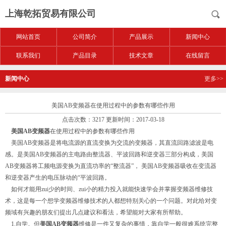
上海乾拓贸易有限公司
网站首页
公司简介
产品展示
新闻中心
联系我们
产品目录
技术文章
在线留言
新闻中心
更多>>
美国AB变频器在使用过程中的参数有哪些作用
点击次数：3217 更新时间：2017-03-18
美国AB变频器
在使用过程中的参数有哪些作用
美国AB变频器是将电流源的直流变换为交流的变频器，其直流回路滤波是电
感。是美国AB变频器的主电路由整流器、平波回路和逆变器三部分构成，美国
AB变频器将工频电源变换为直流功率的“整流器”， 美国AB变频器吸收在变流器
和逆变器产生的电压脉动的“平波回路。
如何才能用zui少的时间、zui小的精力投入就能快速学会并掌握变频器维修技
术，这是每一个想学变频器维修技术的人都想特别关心的一个问题。对此给对变
频域有兴趣的朋友们提出几点建议和看法，希望能对大家有所帮助。
1.自学。但
美国AB变频器
维修是一件又复杂的事情，靠自学一般很难系统完整