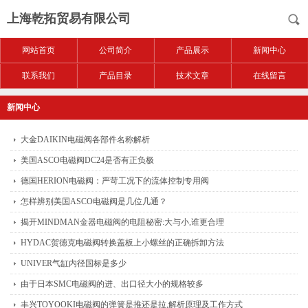
上海乾拓贸易有限公司
网站首页
公司简介
产品展示
新闻中心
联系我们
产品目录
技术文章
在线留言
新闻中心
大金DAIKIN电磁阀各部件名称解析
美国ASCO电磁阀DC24是否有正负极
德国HERION电磁阀：严苛工况下的流体控制专用阀
怎样辨别美国ASCO电磁阀是几位几通？
揭开MINDMAN金器电磁阀的电阻秘密:大与小,谁更合理
HYDAC贺德克电磁阀转换盖板上小螺丝的正确拆卸方法
UNIVER气缸内径国标是多少
由于日本SMC电磁阀的进、出口径大小的规格较多
丰兴TOYOOKI电磁阀的弹簧是推还是拉,解析原理及工作方式