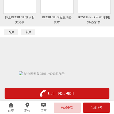
博士REXROTH轴承相
REXROTH伺服驱动器
BOSCH-REXROTH伺服
关资讯
技术
驱动器*售
首页
末页
沪公网安备 31011402005376号
021-39529831
热线电话
在线询价
首页
定位
留言