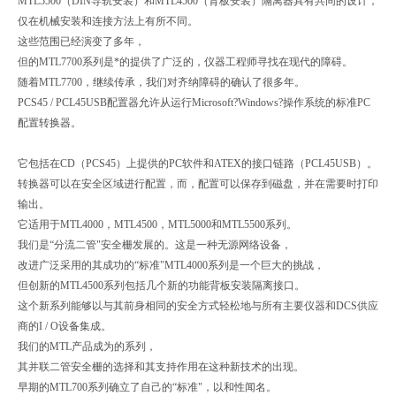
MTL5500（DIN导轨安装）和MTL4500（背板安装）隔离器具有共同的设计，
仅在机械安装和连接方法上有所不同。
这些范围已经演变了多年，
但的MTL7700系列是*的提供了广泛的，仪器工程师寻找在现代的障碍。
随着MTL7700，继续传承，我们对齐纳障碍的确认了很多年。
PCS45 / PCL45USB配置器允许从运行Microsoft?Windows?操作系统的标准PC
配置转换器。
它包括在CD（PCS45）上提供的PC软件和ATEX的接口链路（PCL45USB）。
转换器可以在安全区域进行配置，而，配置可以保存到磁盘，并在需要时打印
输出。
它适用于MTL4000，MTL4500，MTL5000和MTL5500系列。
我们是“分流二管"安全栅发展的。这是一种无源网络设备，
改进广泛采用的其成功的“标准"MTL4000系列是一个巨大的挑战，
但创新的MTL4500系列包括几个新的功能背板安装隔离接口。
这个新系列能够以与其前身相同的安全方式轻松地与所有主要仪器和DCS供应
商的I / O设备集成。
我们的MTL产品成为的系列，
其并联二管安全栅的选择和其支持作用在这种新技术的出现。
早期的MTL700系列确立了自己的“标准"，以和性闻名。