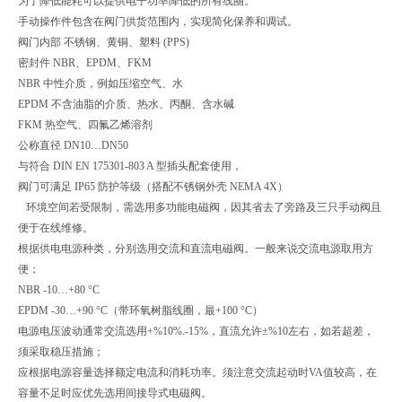
为了降低能耗可以提供电子功率降低的所有线圈。
手动操作件包含在阀门供货范围内，实现简化保养和调试。
阀门内部 不锈钢、黄铜、塑料 (PPS)
密封件 NBR、EPDM、FKM
NBR 中性介质，例如压缩空气、水
EPDM 不含油脂的介质、热水、丙酮、含水碱
FKM 热空气、四氟乙烯溶剂
公称直径 DN10…DN50
与符合 DIN EN 175301-803 A 型插头配套使用，
阀门可满足 IP65 防护等级（搭配不锈钢外壳 NEMA 4X）
环境空间若受限制，需选用多功能电磁阀，因其省去了旁路及三只手动阀且
便于在线维修。
根据供电电源种类，分别选用交流和直流电磁阀。一般来说交流电源取用方
便；
NBR -10…+80 °C
EPDM -30…+90 °C（带环氧树脂线圈，最+100 °C）
电源电压波动通常交流选用+%10%.-15%，直流允许±%10左右，如若超差，
须采取稳压措施；
应根据电源容量选择额定电流和消耗功率。须注意交流起动时VA值较高，在
容量不足时应优先选用间接导式电磁阀。